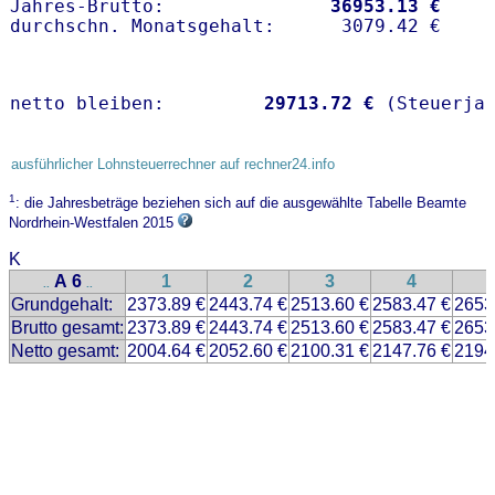
Jahres-Brutto:               
36953.13 €
netto bleiben:         
29713.72 €
 (Steuerja
ausführlicher Lohnsteuerrechner auf rechner24.info
1
: die Jahresbeträge beziehen sich auf die ausgewählte Tabelle Beamte
Nordrhein-Westfalen 2015
K
A 6
1
2
3
4
..
..
Grundgehalt:
2373.89 €
2443.74 €
2513.60 €
2583.47 €
2653
Brutto gesamt:
2373.89 €
2443.74 €
2513.60 €
2583.47 €
2653
Netto gesamt:
2004.64 €
2052.60 €
2100.31 €
2147.76 €
2194