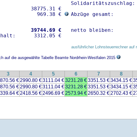
Solidaritätszuschlag: 
          38775.31 € 

             969.38 € 
Abzüge gesamt:       
           
39744.69 €
netto bleiben:       
ausführlicher Lohnsteuerrechner auf 
ich auf die ausgewählte Tabelle Beamte Nordrhein-Westfalen 2015
3
4
5
6
7
8
870.56 €
2990.80 €
3111.04 €
3231.28 €
3351.53 €
3434.15 €
3
870.56 €
2990.80 €
3111.04 €
3231.28 €
3351.53 €
3434.15 €
3
339.64 €
2418.56 €
2496.69 €
2573.94 €
2650.32 €
2702.43 €
2