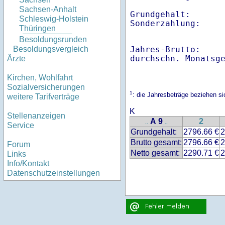
Sachsen-Anhalt
Grundgehalt:       
Schleswig-Holstein
Sonderzahlung:    
Thüringen
Besoldungsrunden
Jahres-Brutto:    
Besoldungsvergleich
Ärzte
Kirchen, Wohlfahrt
Sozialversicherungen
1
: die Jahresbeträge beziehen s
weitere Tarifverträge
K
Stellenanzeigen
A 9
2
..
..
Service
Grundgehalt:
2796.66 €
2
Brutto gesamt:
2796.66 €
2
Forum
Netto gesamt:
2290.71 €
2
Links
Info/Kontakt
Datenschutzeinstellungen