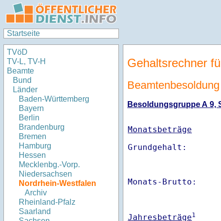
Startseite
TVöD
Gehaltsrechner fü
TV-L, TV-H
Beamte
Bund
Beamtenbesoldung 
Länder
Baden-Württemberg
Besoldungsgruppe A 9, St
Bayern
Berlin
Brandenburg
Monatsbeträge
Bremen
Hamburg
Hessen
Mecklenbg.-Vorp.
Niedersachsen
Monats-Brutto:    
Nordrhein-Westfalen
Archiv
Rheinland-Pfalz
Saarland
1
Jahresbeträge
Sachsen