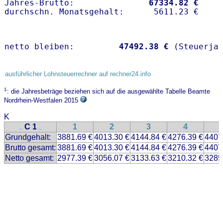
Jahres-Brutto:               
67334.82 €
netto bleiben:         
47492.38 €
 (Steuerja
ausführlicher Lohnsteuerrechner auf rechner24.info
1
: die Jahresbeträge beziehen sich auf die ausgewählte Tabelle Beamte
Nordrhein-Westfalen 2015
K
C 1
1
2
3
4
..
..
Grundgehalt:
3881.69 €
4013.30 €
4144.84 €
4276.39 €
4407
Brutto gesamt:
3881.69 €
4013.30 €
4144.84 €
4276.39 €
4407
Netto gesamt:
2977.39 €
3056.07 €
3133.63 €
3210.32 €
3285