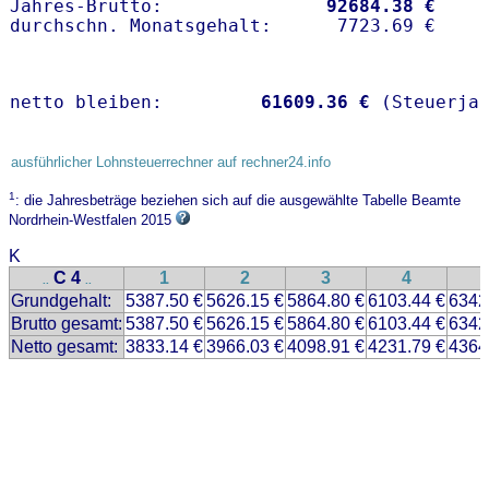
Jahres-Brutto:               
92684.38 €
netto bleiben:         
61609.36 €
 (Steuerja
ausführlicher Lohnsteuerrechner auf rechner24.info
1
: die Jahresbeträge beziehen sich auf die ausgewählte Tabelle Beamte
Nordrhein-Westfalen 2015
K
C 4
1
2
3
4
..
..
Grundgehalt:
5387.50 €
5626.15 €
5864.80 €
6103.44 €
6342
Brutto gesamt:
5387.50 €
5626.15 €
5864.80 €
6103.44 €
6342
Netto gesamt:
3833.14 €
3966.03 €
4098.91 €
4231.79 €
4364