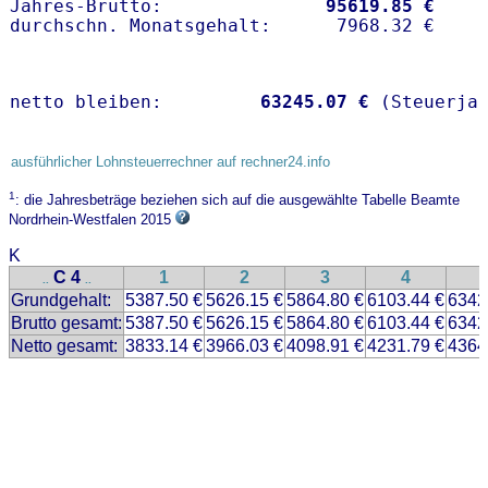
Jahres-Brutto:               
95619.85 €
netto bleiben:         
63245.07 €
 (Steuerja
ausführlicher Lohnsteuerrechner auf rechner24.info
1
: die Jahresbeträge beziehen sich auf die ausgewählte Tabelle Beamte
Nordrhein-Westfalen 2015
K
C 4
1
2
3
4
..
..
Grundgehalt:
5387.50 €
5626.15 €
5864.80 €
6103.44 €
6342
Brutto gesamt:
5387.50 €
5626.15 €
5864.80 €
6103.44 €
6342
Netto gesamt:
3833.14 €
3966.03 €
4098.91 €
4231.79 €
4364