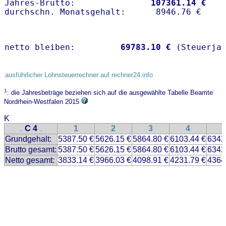
Jahres-Brutto:               
107361.14 €
netto bleiben:         
69783.10 €
 (Steuerja
ausführlicher Lohnsteuerrechner auf rechner24.info
1
: die Jahresbeträge beziehen sich auf die ausgewählte Tabelle Beamte
Nordrhein-Westfalen 2015
K
C 4
1
2
3
4
..
..
Grundgehalt:
5387.50 €
5626.15 €
5864.80 €
6103.44 €
6342
Brutto gesamt:
5387.50 €
5626.15 €
5864.80 €
6103.44 €
6342
Netto gesamt:
3833.14 €
3966.03 €
4098.91 €
4231.79 €
4364