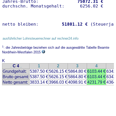
Jahres-Brutto:               
75072.31 €
netto bleiben:         
51801.12 €
 (Steuerja
ausführlicher Lohnsteuerrechner auf rechner24.info
1
: die Jahresbeträge beziehen sich auf die ausgewählte Tabelle Beamte
Nordrhein-Westfalen 2015
K
C 4
1
2
3
4
..
..
Grundgehalt:
5387.50 €
5626.15 €
5864.80 €
6103.44 €
6342
Brutto gesamt:
5387.50 €
5626.15 €
5864.80 €
6103.44 €
6342
Netto gesamt:
3833.14 €
3966.03 €
4098.91 €
4231.79 €
4364