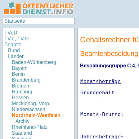
Startseite
TVöD
Gehaltsrechner fü
TV-L, TV-H
Beamte
Bund
Beamtenbesoldung 
Länder
Baden-Württemberg
Besoldungsgruppe C 4, St
Bayern
Berlin
Brandenburg
Monatsbeträge
Bremen
Hamburg
Hessen
Mecklenbg.-Vorp.
Niedersachsen
Monats-Brutto:    
Nordrhein-Westfalen
Archiv
Rheinland-Pfalz
Saarland
1
Jahresbeträge
Sachsen