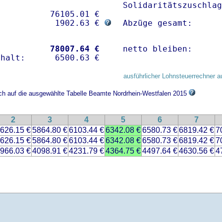
Solidaritätszuschlag
          76105.01 € 

            1902.63 € 
Abzüge gesamt:      
           
78007.64 €
netto bleiben:      
ausführlicher Lohnsteuerrechner a
ich auf die ausgewählte Tabelle Beamte Nordrhein-Westfalen 2015
2
3
4
5
6
7
626.15 €
5864.80 €
6103.44 €
6342.08 €
6580.73 €
6819.42 €
7
626.15 €
5864.80 €
6103.44 €
6342.08 €
6580.73 €
6819.42 €
7
966.03 €
4098.91 €
4231.79 €
4364.75 €
4497.64 €
4630.56 €
4