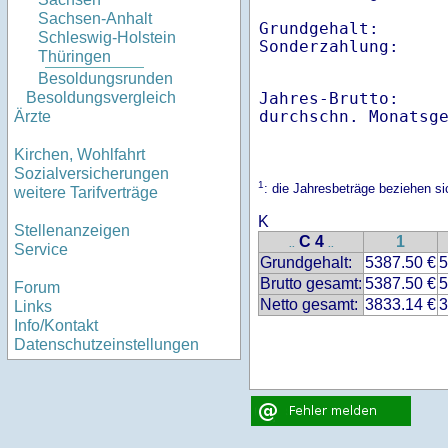
Sachsen-Anhalt
Grundgehalt:       
Schleswig-Holstein
Sonderzahlung:    
Thüringen
Besoldungsrunden
Jahres-Brutto:    
Besoldungsvergleich
Ärzte
Kirchen, Wohlfahrt
Sozialversicherungen
1
: die Jahresbeträge beziehen s
weitere Tarifverträge
K
Stellenanzeigen
C 4
1
..
..
Service
Grundgehalt:
5387.50 €
5
Brutto gesamt:
5387.50 €
5
Forum
Netto gesamt:
3833.14 €
3
Links
Info/Kontakt
Datenschutzeinstellungen