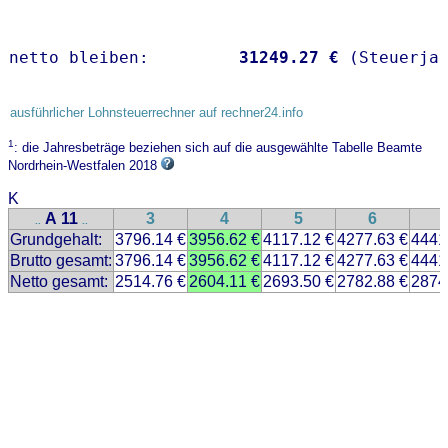
netto bleiben:         
31249.27 €
 (Steuerja
ausführlicher Lohnsteuerrechner auf rechner24.info
1
: die Jahresbeträge beziehen sich auf die ausgewählte Tabelle Beamte
Nordrhein-Westfalen 2018
K
A 11
3
4
5
6
..
..
Grundgehalt:
3796.14 €
3956.62 €
4117.12 €
4277.63 €
4441
Brutto gesamt:
3796.14 €
3956.62 €
4117.12 €
4277.63 €
4441
Netto gesamt:
2514.76 €
2604.11 €
2693.50 €
2782.88 €
2874