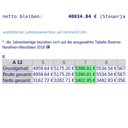
netto bleiben:         
40834.04 €
 (Steuerja
ausführlicher Lohnsteuerrechner auf rechner24.info
1
: die Jahresbeträge beziehen sich auf die ausgewählte Tabelle Beamte
Nordrhein-Westfalen 2018
K
A 13
5
6
7
8
..
..
Grundgehalt:
4959.64 €
5175.20 €
5390.81 €
5534.54 €
5678
Brutto gesamt:
4959.64 €
5175.20 €
5390.81 €
5534.54 €
5678
Netto gesamt:
3162.72 €
3282.71 €
3402.85 €
3482.83 €
3562