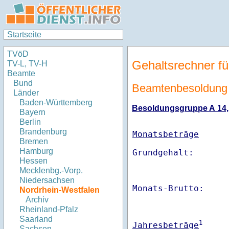
Startseite
TVöD
Gehaltsrechner fü
TV-L, TV-H
Beamte
Bund
Beamtenbesoldung 
Länder
Baden-Württemberg
Besoldungsgruppe A 14, S
Bayern
Berlin
Brandenburg
Monatsbeträge
Bremen
Hamburg
Hessen
Mecklenbg.-Vorp.
Niedersachsen
Monats-Brutto:    
Nordrhein-Westfalen
Archiv
Rheinland-Pfalz
Saarland
1
Jahresbeträge
Sachsen