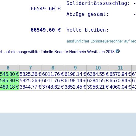
Solidaritätszuschlag: -
Abzüge gesamt:        
           
66549.60 €
netto bleiben:        
ausführlicher Lohnsteuerrechner auf re
ich auf die ausgewählte Tabelle Beamte Nordrhein-Westfalen 2018
6
7
8
9
10
11
545.80 €
5825.36 €
6011.76 €
6198.14 €
6384.55 €
6570.94 €
6
545.80 €
5825.36 €
6011.76 €
6198.14 €
6384.55 €
6570.94 €
6
489.18 €
3644.77 €
3748.62 €
3852.45 €
3956.21 €
4060.04 €
4