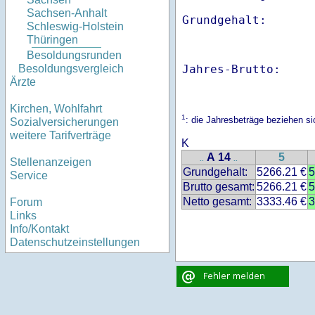
Sachsen-Anhalt
Schleswig-Holstein
Thüringen
Besoldungsrunden
Jahres-Brutto:    
Besoldungsvergleich
Ärzte
Kirchen, Wohlfahrt
1
: die Jahresbeträge beziehen s
Sozialversicherungen
weitere Tarifverträge
K
A 14
5
..
..
Stellenanzeigen
Grundgehalt:
5266.21 €
5
Service
Brutto gesamt:
5266.21 €
5
Netto gesamt:
3333.46 €
3
Forum
Links
Info/Kontakt
Datenschutzeinstellungen