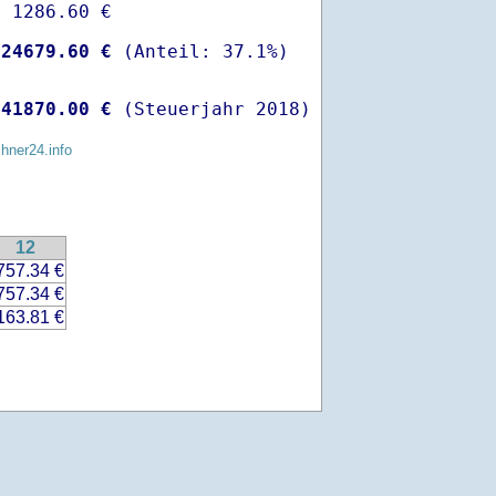
 1286.60 €

-
24679.60 €
 
41870.00 €
 (Steuerjahr 2018)
chner24.info
12
757.34 €
757.34 €
163.81 €