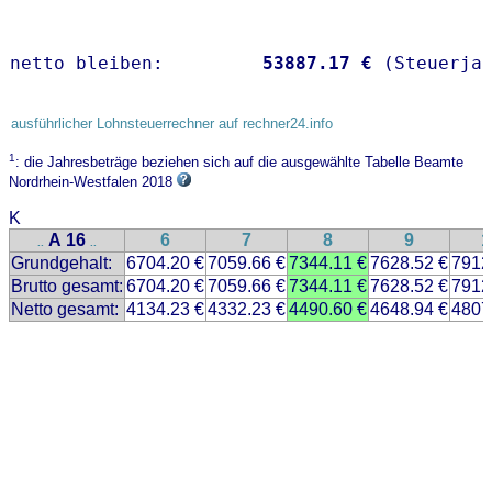
netto bleiben:         
53887.17 €
 (Steuerja
ausführlicher Lohnsteuerrechner auf rechner24.info
1
: die Jahresbeträge beziehen sich auf die ausgewählte Tabelle Beamte
Nordrhein-Westfalen 2018
K
A 16
6
7
8
9
1
..
..
Grundgehalt:
6704.20 €
7059.66 €
7344.11 €
7628.52 €
7912
Brutto gesamt:
6704.20 €
7059.66 €
7344.11 €
7628.52 €
7912
Netto gesamt:
4134.23 €
4332.23 €
4490.60 €
4648.94 €
4807