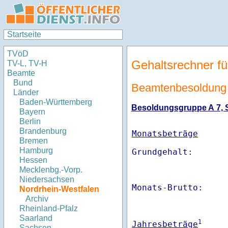
Startseite
TVöD
Gehaltsrechner fü
TV-L, TV-H
Beamte
Bund
Beamtenbesoldung 
Länder
Baden-Württemberg
Besoldungsgruppe A 7, St
Bayern
Berlin
Brandenburg
Monatsbeträge
Bremen
Hamburg
Hessen
Mecklenbg.-Vorp.
Niedersachsen
Monats-Brutto:    
Nordrhein-Westfalen
Archiv
Rheinland-Pfalz
Saarland
1
Jahresbeträge
Sachsen