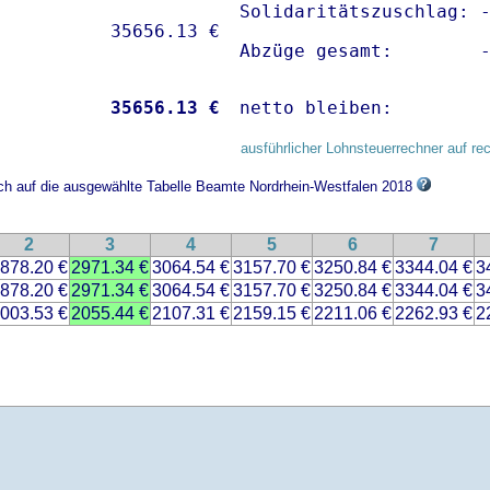
Solidaritätszuschlag: -
Abzüge gesamt:        
           
35656.13 €
netto bleiben:        
ausführlicher Lohnsteuerrechner auf re
ich auf die ausgewählte Tabelle Beamte Nordrhein-Westfalen 2018
2
3
4
5
6
7
878.20 €
2971.34 €
3064.54 €
3157.70 €
3250.84 €
3344.04 €
3
878.20 €
2971.34 €
3064.54 €
3157.70 €
3250.84 €
3344.04 €
3
003.53 €
2055.44 €
2107.31 €
2159.15 €
2211.06 €
2262.93 €
2