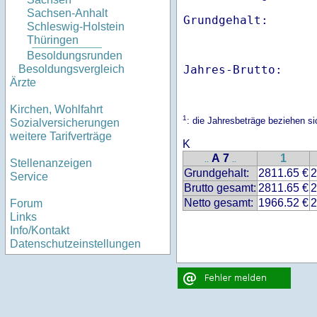
Sachsen-Anhalt
Schleswig-Holstein
Thüringen
Besoldungsrunden
Jahres-Brutto:    
Besoldungsvergleich
Ärzte
Kirchen, Wohlfahrt
1
: die Jahresbeträge beziehen s
Sozialversicherungen
weitere Tarifverträge
K
A 7
1
..
..
Stellenanzeigen
Grundgehalt:
2811.65 €
2
Service
Brutto gesamt:
2811.65 €
2
Netto gesamt:
1966.52 €
2
Forum
Links
Info/Kontakt
Datenschutzeinstellungen