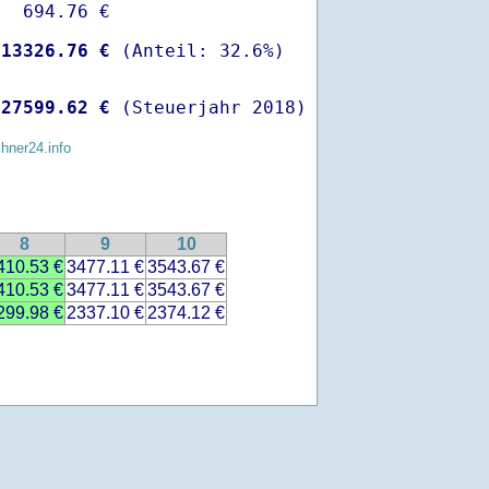
  694.76 €

-
13326.76 €
 
27599.62 €
 (Steuerjahr 2018)
chner24.info
8
9
10
410.53 €
3477.11 €
3543.67 €
410.53 €
3477.11 €
3543.67 €
299.98 €
2337.10 €
2374.12 €