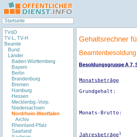
Startseite
TVöD
Gehaltsrechner fü
TV-L, TV-H
Beamte
Bund
Beamtenbesoldung 
Länder
Baden-Württemberg
Besoldungsgruppe A 7, St
Bayern
Berlin
Brandenburg
Monatsbeträge
Bremen
Hamburg
Hessen
Mecklenbg.-Vorp.
Niedersachsen
Monats-Brutto:    
Nordrhein-Westfalen
Archiv
Rheinland-Pfalz
Saarland
1
Jahresbeträge
Sachsen