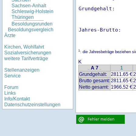
Sachsen-Anhalt
Schleswig-Holstein
Thüringen
Besoldungsrunden
Jahres-Brutto:    
Besoldungsvergleich
Ärzte
Kirchen, Wohlfahrt
1
: die Jahresbeträge beziehen s
Sozialversicherungen
weitere Tarifverträge
K
A 7
1
..
..
Stellenanzeigen
Grundgehalt:
2811.65 €
2
Service
Brutto gesamt:
2811.65 €
2
Netto gesamt:
1966.52 €
2
Forum
Links
Info/Kontakt
Datenschutzeinstellungen