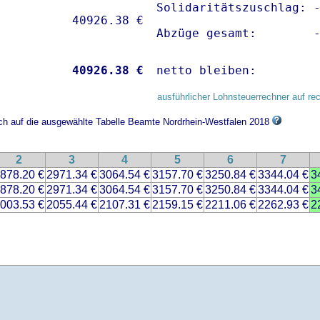
Solidaritätszuschlag: -
Abzüge gesamt:        
           
40926.38 €
netto bleiben:        
ausführlicher Lohnsteuerrechner auf re
ich auf die ausgewählte Tabelle Beamte Nordrhein-Westfalen 2018
2
3
4
5
6
7
878.20 €
2971.34 €
3064.54 €
3157.70 €
3250.84 €
3344.04 €
3
878.20 €
2971.34 €
3064.54 €
3157.70 €
3250.84 €
3344.04 €
3
003.53 €
2055.44 €
2107.31 €
2159.15 €
2211.06 €
2262.93 €
2