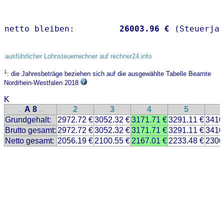
netto bleiben:         
26003.96 €
 (Steuerja
ausführlicher Lohnsteuerrechner auf rechner24.info
1
: die Jahresbeträge beziehen sich auf die ausgewählte Tabelle Beamte
Nordrhein-Westfalen 2018
K
A 8
2
3
4
5
..
..
Grundgehalt:
2972.72 €
3052.32 €
3171.71 €
3291.11 €
3410
Brutto gesamt:
2972.72 €
3052.32 €
3171.71 €
3291.11 €
3410
Netto gesamt:
2056.19 €
2100.55 €
2167.01 €
2233.48 €
2300