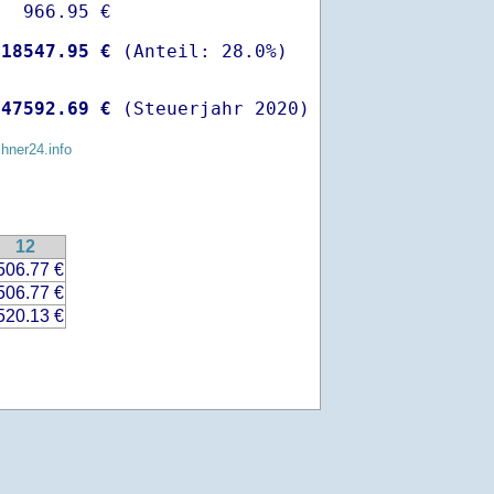
  966.95 €

-
18547.95 €
 
47592.69 €
 (Steuerjahr 2020)
chner24.info
12
506.77 €
506.77 €
520.13 €