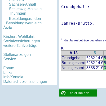
Sachsen-Anhalt
Schleswig-Holstein
Thüringen
Besoldungsrunden
Jahres-Brutto:    
Besoldungsvergleich
Ärzte
Kirchen, Wohlfahrt
1
: die Jahresbeträge beziehen s
Sozialversicherungen
weitere Tarifverträge
K
A 13
5
..
..
Stellenanzeigen
Grundgehalt:
5282.14 €
5
Service
Brutto gesamt:
5282.14 €
5
Netto gesamt:
3838.21 €
3
Forum
Links
Info/Kontakt
Datenschutzeinstellungen