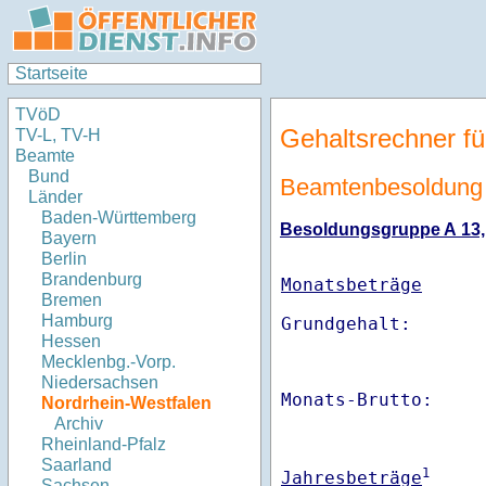
Startseite
TVöD
Gehaltsrechner fü
TV-L, TV-H
Beamte
Bund
Beamtenbesoldung 
Länder
Baden-Württemberg
Besoldungsgruppe A 13, S
Bayern
Berlin
Brandenburg
Monatsbeträge
Bremen
Hamburg
Hessen
Mecklenbg.-Vorp.
Niedersachsen
Monats-Brutto:    
Nordrhein-Westfalen
Archiv
Rheinland-Pfalz
Saarland
1
Jahresbeträge
Sachsen