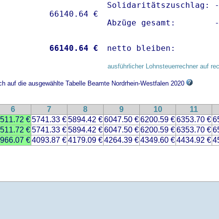
Solidaritätszuschlag: -
Abzüge gesamt:        
           
66140.64 €
netto bleiben:        
ausführlicher Lohnsteuerrechner auf re
ich auf die ausgewählte Tabelle Beamte Nordrhein-Westfalen 2020
6
7
8
9
10
11
511.72 €
5741.33 €
5894.42 €
6047.50 €
6200.59 €
6353.70 €
6
511.72 €
5741.33 €
5894.42 €
6047.50 €
6200.59 €
6353.70 €
6
966.07 €
4093.87 €
4179.09 €
4264.39 €
4349.60 €
4434.92 €
4