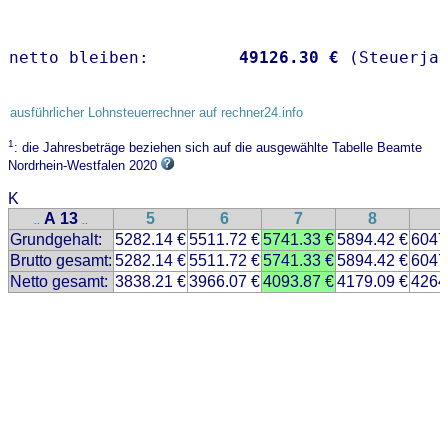
netto bleiben:         
49126.30 €
 (Steuerja
ausführlicher Lohnsteuerrechner auf rechner24.info
1
: die Jahresbeträge beziehen sich auf die ausgewählte Tabelle Beamte
Nordrhein-Westfalen 2020
K
A 13
5
6
7
8
..
..
Grundgehalt:
5282.14 €
5511.72 €
5741.33 €
5894.42 €
6047
Brutto gesamt:
5282.14 €
5511.72 €
5741.33 €
5894.42 €
6047
Netto gesamt:
3838.21 €
3966.07 €
4093.87 €
4179.09 €
4264