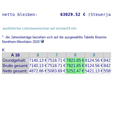
netto bleiben:         
63029.52 €
 (Steuerja
ausführlicher Lohnsteuerrechner auf rechner24.info
1
: die Jahresbeträge beziehen sich auf die ausgewählte Tabelle Beamte
Nordrhein-Westfalen 2020
K
A 16
6
7
8
9
1
..
..
Grundgehalt:
7140.13 €
7518.71 €
7821.65 €
8124.56 €
8427
Brutto gesamt:
7140.13 €
7518.71 €
7821.65 €
8124.56 €
8427
Netto gesamt:
4872.86 €
5083.69 €
5252.47 €
5421.13 €
5589