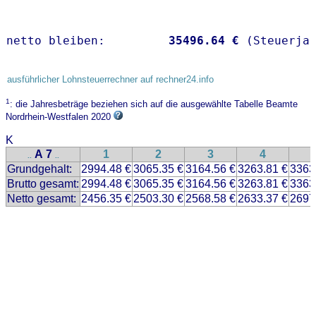
netto bleiben:         
35496.64 €
 (Steuerja
ausführlicher Lohnsteuerrechner auf rechner24.info
1
: die Jahresbeträge beziehen sich auf die ausgewählte Tabelle Beamte
Nordrhein-Westfalen 2020
K
A 7
1
2
3
4
..
..
Grundgehalt:
2994.48 €
3065.35 €
3164.56 €
3263.81 €
3363
Brutto gesamt:
2994.48 €
3065.35 €
3164.56 €
3263.81 €
3363
Netto gesamt:
2456.35 €
2503.30 €
2568.58 €
2633.37 €
2697