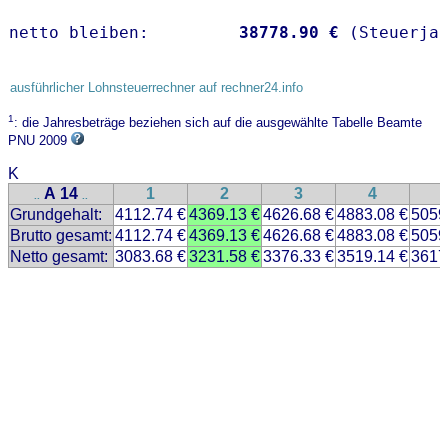
netto bleiben:         
38778.90 €
 (Steuerja
ausführlicher Lohnsteuerrechner auf rechner24.info
1
: die Jahresbeträge beziehen sich auf die ausgewählte Tabelle Beamte
PNU 2009
K
A 14
1
2
3
4
..
..
Grundgehalt:
4112.74 €
4369.13 €
4626.68 €
4883.08 €
5059
Brutto gesamt:
4112.74 €
4369.13 €
4626.68 €
4883.08 €
5059
Netto gesamt:
3083.68 €
3231.58 €
3376.33 €
3519.14 €
3617