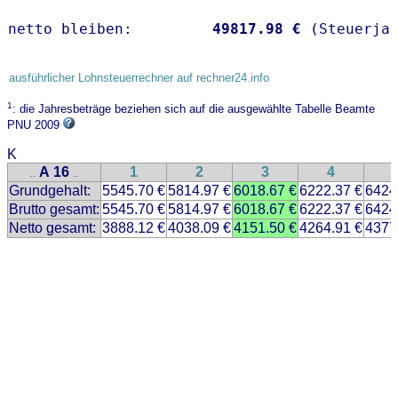
netto bleiben:         
49817.98 €
 (Steuerja
ausführlicher Lohnsteuerrechner auf rechner24.info
1
: die Jahresbeträge beziehen sich auf die ausgewählte Tabelle Beamte
PNU 2009
K
A 16
1
2
3
4
..
..
Grundgehalt:
5545.70 €
5814.97 €
6018.67 €
6222.37 €
6424
Brutto gesamt:
5545.70 €
5814.97 €
6018.67 €
6222.37 €
6424
Netto gesamt:
3888.12 €
4038.09 €
4151.50 €
4264.91 €
4377