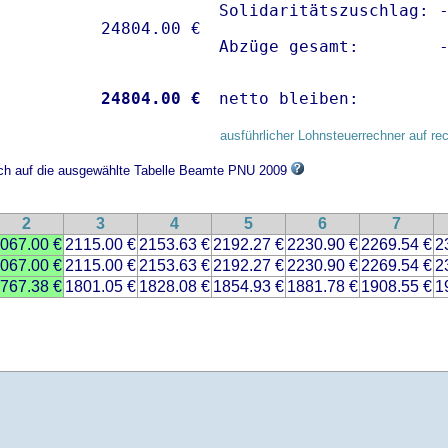
Solidaritätszuschlag: -
Abzüge gesamt:        
           
24804.00 €
netto bleiben:        
ausführlicher Lohnsteuerrechner auf re
sich auf die ausgewählte Tabelle Beamte PNU 2009
2
3
4
5
6
7
067.00 €
2115.00 €
2153.63 €
2192.27 €
2230.90 €
2269.54 €
2
067.00 €
2115.00 €
2153.63 €
2192.27 €
2230.90 €
2269.54 €
2
767.38 €
1801.05 €
1828.08 €
1854.93 €
1881.78 €
1908.55 €
1