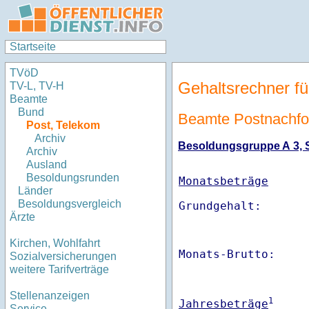
Startseite
TVöD
Gehaltsrechner fü
TV-L, TV-H
Beamte
Bund
Beamte Postnachfo
Post, Telekom
Archiv
Besoldungsgruppe A 3, St
Archiv
Ausland
Besoldungsrunden
Monatsbeträge
Länder
Besoldungsvergleich
Ärzte
Kirchen, Wohlfahrt
Monats-Brutto:    
Sozialversicherungen
weitere Tarifverträge
Stellenanzeigen
1
Jahresbeträge
Service