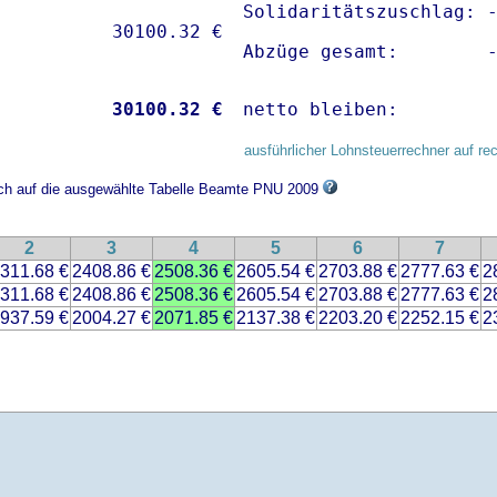
Solidaritätszuschlag: -
Abzüge gesamt:        
           
30100.32 €
netto bleiben:        
ausführlicher Lohnsteuerrechner auf re
sich auf die ausgewählte Tabelle Beamte PNU 2009
2
3
4
5
6
7
311.68 €
2408.86 €
2508.36 €
2605.54 €
2703.88 €
2777.63 €
2
311.68 €
2408.86 €
2508.36 €
2605.54 €
2703.88 €
2777.63 €
2
937.59 €
2004.27 €
2071.85 €
2137.38 €
2203.20 €
2252.15 €
2