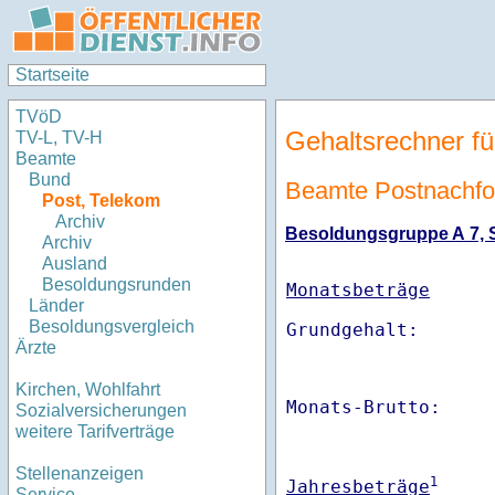
Startseite
TVöD
Gehaltsrechner fü
TV-L, TV-H
Beamte
Bund
Beamte Postnachfo
Post, Telekom
Archiv
Besoldungsgruppe A 7, St
Archiv
Ausland
Besoldungsrunden
Monatsbeträge
Länder
Besoldungsvergleich
Ärzte
Kirchen, Wohlfahrt
Monats-Brutto:    
Sozialversicherungen
weitere Tarifverträge
Stellenanzeigen
1
Jahresbeträge
Service