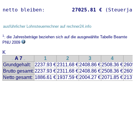
netto bleiben:         
27025.81 €
 (Steuerja
ausführlicher Lohnsteuerrechner auf rechner24.info
1
: die Jahresbeträge beziehen sich auf die ausgewählte Tabelle Beamte
PNU 2009
K
A 7
1
2
3
4
..
..
Grundgehalt:
2237.93 €
2311.68 €
2408.86 €
2508.36 €
2605
Brutto gesamt:
2237.93 €
2311.68 €
2408.86 €
2508.36 €
2605
Netto gesamt:
1886.61 €
1937.59 €
2004.27 €
2071.85 €
2137