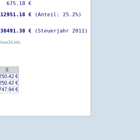
  675.18 €

-
12951.18 €
 
38491.38 €
 (Steuerjahr 2011)
chner24.info
8
250.42 €
250.42 €
747.94 €