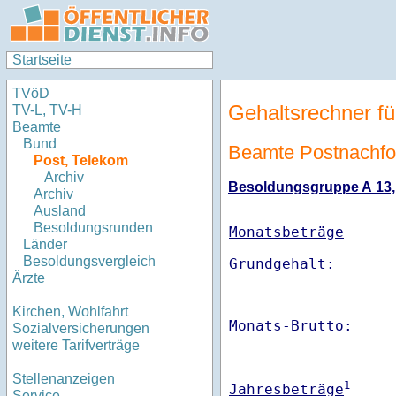
Startseite
TVöD
Gehaltsrechner fü
TV-L, TV-H
Beamte
Bund
Beamte Postnachfo
Post, Telekom
Archiv
Besoldungsgruppe A 13, S
Archiv
Ausland
Besoldungsrunden
Monatsbeträge
Länder
Besoldungsvergleich
Ärzte
Kirchen, Wohlfahrt
Monats-Brutto:    
Sozialversicherungen
weitere Tarifverträge
Stellenanzeigen
1
Jahresbeträge
Service