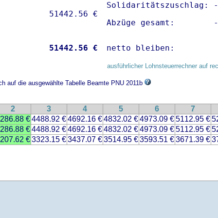
Solidaritätszuschlag: -
Abzüge gesamt:        
           
51442.56 €
netto bleiben:        
ausführlicher Lohnsteuerrechner auf re
sich auf die ausgewählte Tabelle Beamte PNU 2011b
2
3
4
5
6
7
286.88 €
4488.92 €
4692.16 €
4832.02 €
4973.09 €
5112.95 €
5
286.88 €
4488.92 €
4692.16 €
4832.02 €
4973.09 €
5112.95 €
5
207.62 €
3323.15 €
3437.07 €
3514.95 €
3593.51 €
3671.39 €
3