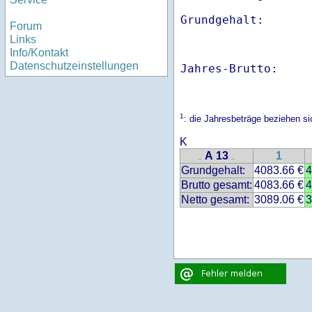
Forum
Links
Info/Kontakt
Datenschutzeinstellungen
Jahres-Brutto:    
1
: die Jahresbeträge beziehen 
K
A 13
1
..
..
Grundgehalt:
4083.66 €
4
Brutto gesamt:
4083.66 €
4
Netto gesamt:
3089.06 €
3