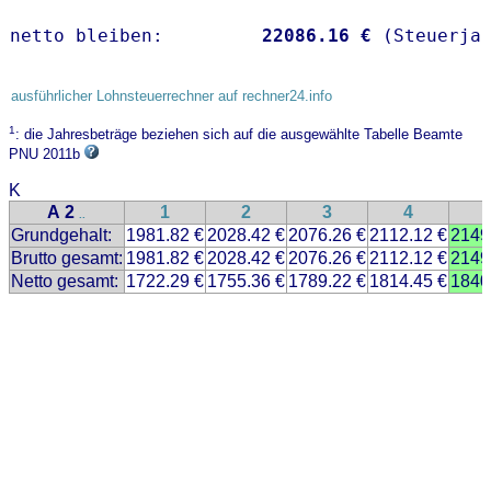
netto bleiben:         
22086.16 €
 (Steuerja
ausführlicher Lohnsteuerrechner auf rechner24.info
1
: die Jahresbeträge beziehen sich auf die ausgewählte Tabelle Beamte
PNU 2011b
K
A 2
1
2
3
4
..
Grundgehalt:
1981.82 €
2028.42 €
2076.26 €
2112.12 €
2149
Brutto gesamt:
1981.82 €
2028.42 €
2076.26 €
2112.12 €
2149
Netto gesamt:
1722.29 €
1755.36 €
1789.22 €
1814.45 €
1840