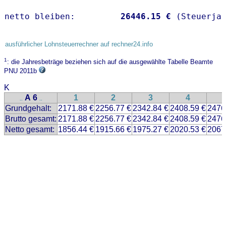
netto bleiben:         
26446.15 €
 (Steuerja
ausführlicher Lohnsteuerrechner auf rechner24.info
1
: die Jahresbeträge beziehen sich auf die ausgewählte Tabelle Beamte
PNU 2011b
K
A 6
1
2
3
4
..
..
Grundgehalt:
2171.88 €
2256.77 €
2342.84 €
2408.59 €
2476
Brutto gesamt:
2171.88 €
2256.77 €
2342.84 €
2408.59 €
2476
Netto gesamt:
1856.44 €
1915.66 €
1975.27 €
2020.53 €
2067