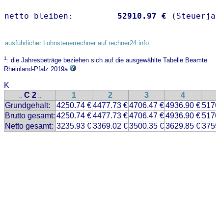
netto bleiben:         
52910.97 €
 (Steuerja
ausführlicher Lohnsteuerrechner auf rechner24.info
1
: die Jahresbeträge beziehen sich auf die ausgewählte Tabelle Beamte
Rheinland-Pfalz 2019a
K
C 2
1
2
3
4
..
..
Grundgehalt:
4250.74 €
4477.73 €
4706.47 €
4936.90 €
5170
Brutto gesamt:
4250.74 €
4477.73 €
4706.47 €
4936.90 €
5170
Netto gesamt:
3235.93 €
3369.02 €
3500.35 €
3629.85 €
3759