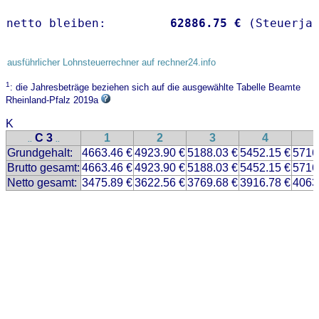
netto bleiben:         
62886.75 €
 (Steuerja
ausführlicher Lohnsteuerrechner auf rechner24.info
1
: die Jahresbeträge beziehen sich auf die ausgewählte Tabelle Beamte
Rheinland-Pfalz 2019a
K
C 3
1
2
3
4
..
..
Grundgehalt:
4663.46 €
4923.90 €
5188.03 €
5452.15 €
5716
Brutto gesamt:
4663.46 €
4923.90 €
5188.03 €
5452.15 €
5716
Netto gesamt:
3475.89 €
3622.56 €
3769.68 €
3916.78 €
4063