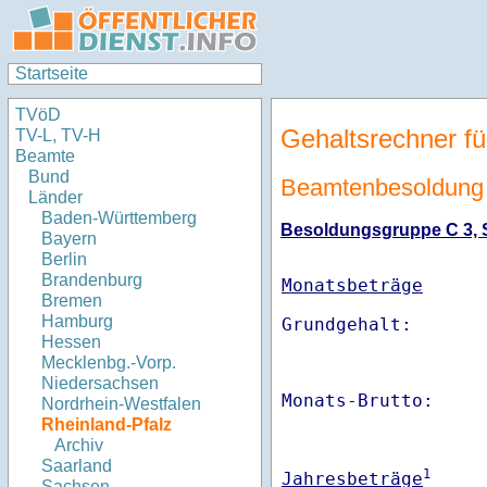
Startseite
TVöD
Gehaltsrechner fü
TV-L, TV-H
Beamte
Bund
Beamtenbesoldung 
Länder
Baden-Württemberg
Besoldungsgruppe C 3, St
Bayern
Berlin
Brandenburg
Monatsbeträge
Bremen
Hamburg
Hessen
Mecklenbg.-Vorp.
Niedersachsen
Monats-Brutto:    
Nordrhein-Westfalen
Rheinland-Pfalz
Archiv
Saarland
1
Jahresbeträge
Sachsen