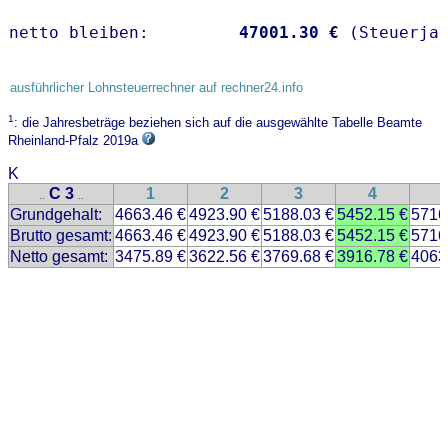
netto bleiben:         
47001.30 €
 (Steuerja
ausführlicher Lohnsteuerrechner auf rechner24.info
1
: die Jahresbeträge beziehen sich auf die ausgewählte Tabelle Beamte
Rheinland-Pfalz 2019a
K
C 3
1
2
3
4
..
..
Grundgehalt:
4663.46 €
4923.90 €
5188.03 €
5452.15 €
5716
Brutto gesamt:
4663.46 €
4923.90 €
5188.03 €
5452.15 €
5716
Netto gesamt:
3475.89 €
3622.56 €
3769.68 €
3916.78 €
4063