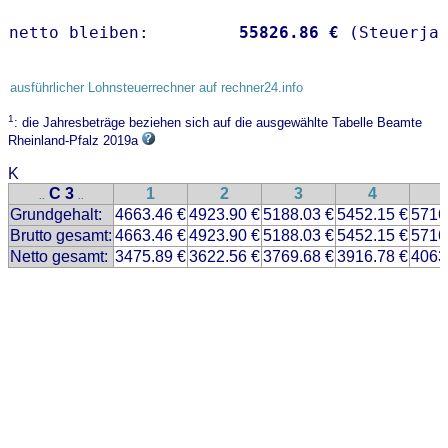
netto bleiben:         
55826.86 €
 (Steuerja
ausführlicher Lohnsteuerrechner auf rechner24.info
1
: die Jahresbeträge beziehen sich auf die ausgewählte Tabelle Beamte
Rheinland-Pfalz 2019a
K
C 3
1
2
3
4
..
..
Grundgehalt:
4663.46 €
4923.90 €
5188.03 €
5452.15 €
5716
Brutto gesamt:
4663.46 €
4923.90 €
5188.03 €
5452.15 €
5716
Netto gesamt:
3475.89 €
3622.56 €
3769.68 €
3916.78 €
4063