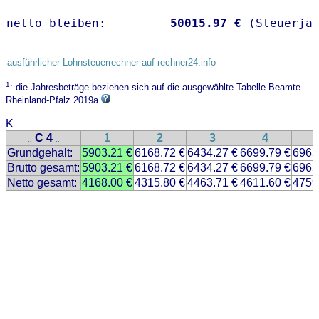
netto bleiben:         
50015.97 €
 (Steuerja
ausführlicher Lohnsteuerrechner auf rechner24.info
1
: die Jahresbeträge beziehen sich auf die ausgewählte Tabelle Beamte
Rheinland-Pfalz 2019a
K
C 4
1
2
3
4
..
..
Grundgehalt:
5903.21 €
6168.72 €
6434.27 €
6699.79 €
6965
Brutto gesamt:
5903.21 €
6168.72 €
6434.27 €
6699.79 €
6965
Netto gesamt:
4168.00 €
4315.80 €
4463.71 €
4611.60 €
4759