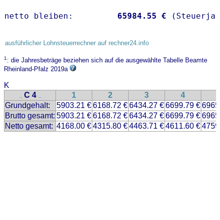
netto bleiben:         
65984.55 €
 (Steuerja
ausführlicher Lohnsteuerrechner auf rechner24.info
1
: die Jahresbeträge beziehen sich auf die ausgewählte Tabelle Beamte
Rheinland-Pfalz 2019a
K
C 4
1
2
3
4
..
..
Grundgehalt:
5903.21 €
6168.72 €
6434.27 €
6699.79 €
6965
Brutto gesamt:
5903.21 €
6168.72 €
6434.27 €
6699.79 €
6965
Netto gesamt:
4168.00 €
4315.80 €
4463.71 €
4611.60 €
4759