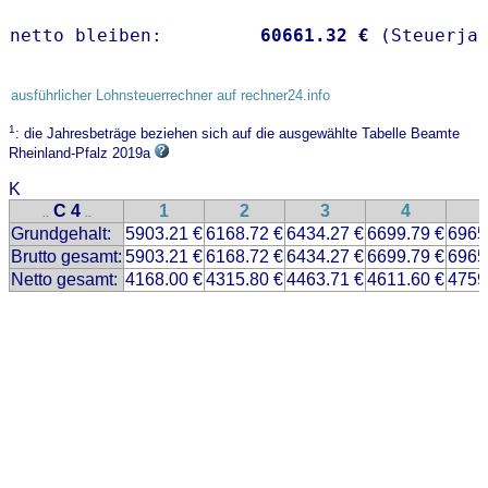
netto bleiben:         
60661.32 €
 (Steuerja
ausführlicher Lohnsteuerrechner auf rechner24.info
1
: die Jahresbeträge beziehen sich auf die ausgewählte Tabelle Beamte
Rheinland-Pfalz 2019a
K
C 4
1
2
3
4
..
..
Grundgehalt:
5903.21 €
6168.72 €
6434.27 €
6699.79 €
6965
Brutto gesamt:
5903.21 €
6168.72 €
6434.27 €
6699.79 €
6965
Netto gesamt:
4168.00 €
4315.80 €
4463.71 €
4611.60 €
4759