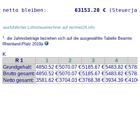
netto bleiben:         
63153.20 €
 (Steuerja
ausführlicher Lohnsteuerrechner auf rechner24.info
1
: die Jahresbeträge beziehen sich auf die ausgewählte Tabelle Beamte
Rheinland-Pfalz 2019a
K
R 1
1
2
3
4
..
..
Grundgehalt:
4850.52 €
5070.07 €
5185.67 €
5483.82 €
5782
Brutto gesamt:
4850.52 €
5070.07 €
5185.67 €
5483.82 €
5782
Netto gesamt:
3581.62 €
3704.03 €
3768.38 €
3934.39 €
4100