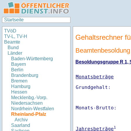
Startseite
TVöD
Gehaltsrechner fü
TV-L, TV-H
Beamte
Bund
Beamtenbesoldung 
Länder
Baden-Württemberg
Besoldungsgruppe R 1, St
Bayern
Berlin
Brandenburg
Monatsbeträge
Bremen
Hamburg
Hessen
Mecklenbg.-Vorp.
Niedersachsen
Monats-Brutto:    
Nordrhein-Westfalen
Rheinland-Pfalz
Archiv
Saarland
1
Jahresbeträge
Sachsen