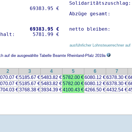
Solidaritätszuschlag:
Abzüge gesamt:       
           
69383.95 €
netto bleiben:       
ausführlicher Lohnsteuerrechner auf 
ich auf die ausgewählte Tabelle Beamte Rheinland-Pfalz 2019a
2
3
4
5
6
7
070.07 €
5185.67 €
5483.82 €
5782.00 €
6080.12 €
6378.30 €
6
070.07 €
5185.67 €
5483.82 €
5782.00 €
6080.12 €
6378.30 €
6
704.03 €
3768.38 €
3934.39 €
4100.43 €
4266.50 €
4432.54 €
4