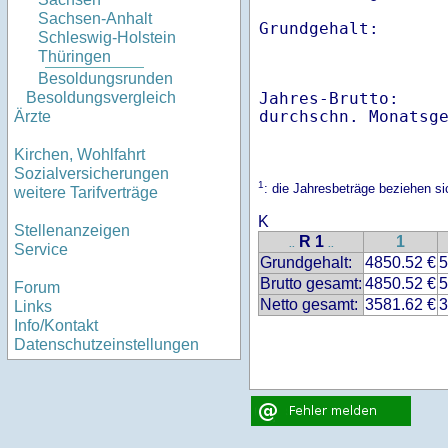
Sachsen-Anhalt
Schleswig-Holstein
Thüringen
Besoldungsrunden
Jahres-Brutto:    
Besoldungsvergleich
Ärzte
Kirchen, Wohlfahrt
Sozialversicherungen
1
: die Jahresbeträge beziehen s
weitere Tarifverträge
K
Stellenanzeigen
R 1
1
..
..
Service
Grundgehalt:
4850.52 €
5
Brutto gesamt:
4850.52 €
5
Forum
Netto gesamt:
3581.62 €
3
Links
Info/Kontakt
Datenschutzeinstellungen