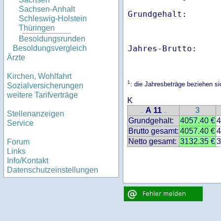
Sachsen-Anhalt
Schleswig-Holstein
Thüringen
Besoldungsrunden
Jahres-Brutto:    
Besoldungsvergleich
Ärzte
Kirchen, Wohlfahrt
1
: die Jahresbeträge beziehen s
Sozialversicherungen
weitere Tarifverträge
K
A 11
3
..
..
Stellenanzeigen
Grundgehalt:
4057.40 €
4
Service
Brutto gesamt:
4057.40 €
4
Netto gesamt:
3132.35 €
3
Forum
Links
Info/Kontakt
Datenschutzeinstellungen