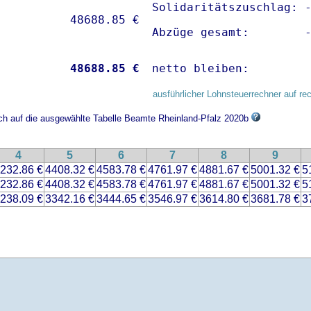
Solidaritätszuschlag: -
Abzüge gesamt:        
           
48688.85 €
netto bleiben:        
ausführlicher Lohnsteuerrechner auf re
ich auf die ausgewählte Tabelle Beamte Rheinland-Pfalz 2020b
4
5
6
7
8
9
232.86 €
4408.32 €
4583.78 €
4761.97 €
4881.67 €
5001.32 €
5
232.86 €
4408.32 €
4583.78 €
4761.97 €
4881.67 €
5001.32 €
5
238.09 €
3342.16 €
3444.65 €
3546.97 €
3614.80 €
3681.78 €
3