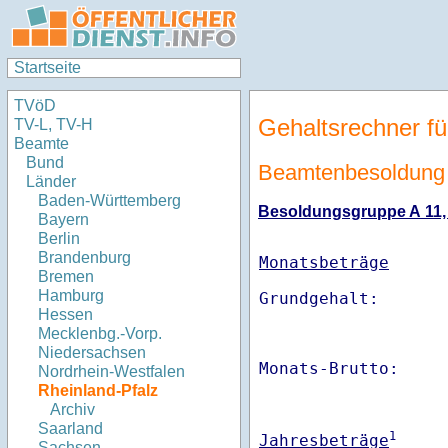
Startseite
TVöD
Gehaltsrechner fü
TV-L, TV-H
Beamte
Bund
Beamtenbesoldung 
Länder
Baden-Württemberg
Besoldungsgruppe A 11, S
Bayern
Berlin
Brandenburg
Monatsbeträge
Bremen
Hamburg
Hessen
Mecklenbg.-Vorp.
Niedersachsen
Monats-Brutto:    
Nordrhein-Westfalen
Rheinland-Pfalz
Archiv
Saarland
1
Jahresbeträge
Sachsen