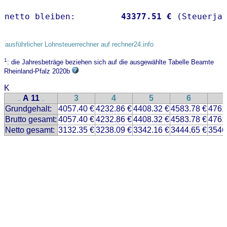
netto bleiben:         
43377.51 €
 (Steuerja
ausführlicher Lohnsteuerrechner auf rechner24.info
1
: die Jahresbeträge beziehen sich auf die ausgewählte Tabelle Beamte
Rheinland-Pfalz 2020b
K
A 11
3
4
5
6
..
..
Grundgehalt:
4057.40 €
4232.86 €
4408.32 €
4583.78 €
4761
Brutto gesamt:
4057.40 €
4232.86 €
4408.32 €
4583.78 €
4761
Netto gesamt:
3132.35 €
3238.09 €
3342.16 €
3444.65 €
3546