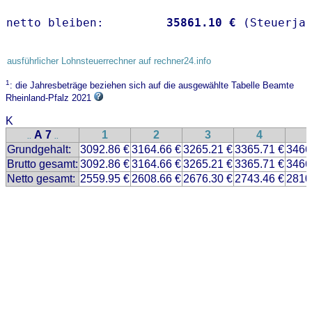
netto bleiben:         
35861.10 €
 (Steuerja
ausführlicher Lohnsteuerrechner auf rechner24.info
1
: die Jahresbeträge beziehen sich auf die ausgewählte Tabelle Beamte
Rheinland-Pfalz 2021
K
A 7
1
2
3
4
..
..
Grundgehalt:
3092.86 €
3164.66 €
3265.21 €
3365.71 €
3466
Brutto gesamt:
3092.86 €
3164.66 €
3265.21 €
3365.71 €
3466
Netto gesamt:
2559.95 €
2608.66 €
2676.30 €
2743.46 €
2810