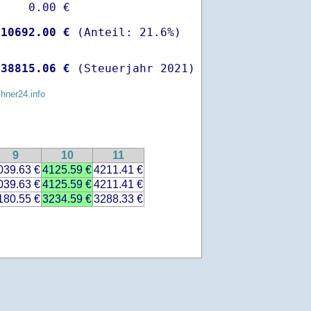
    0.00 €

-
10692.00 €
 
38815.06 €
 (Steuerjahr 2021)
chner24.info
9
10
11
039.63 €
4125.59 €
4211.41 €
039.63 €
4125.59 €
4211.41 €
180.55 €
3234.59 €
3288.33 €