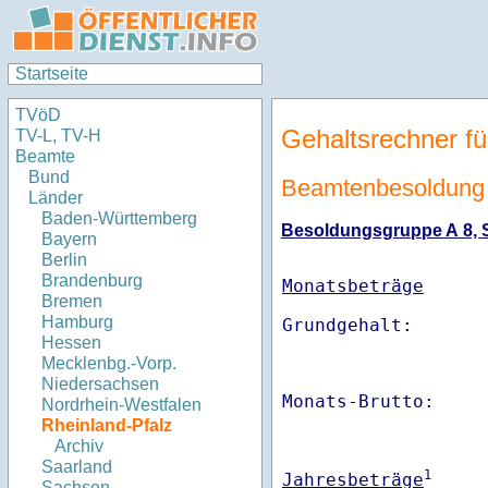
Startseite
TVöD
Gehaltsrechner fü
TV-L, TV-H
Beamte
Bund
Beamtenbesoldung 
Länder
Baden-Württemberg
Besoldungsgruppe A 8, St
Bayern
Berlin
Brandenburg
Monatsbeträge
Bremen
Hamburg
Hessen
Mecklenbg.-Vorp.
Niedersachsen
Monats-Brutto:    
Nordrhein-Westfalen
Rheinland-Pfalz
Archiv
Saarland
1
Jahresbeträge
Sachsen