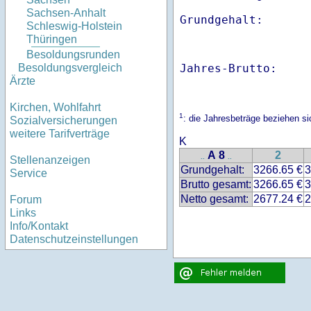
Sachsen-Anhalt
Schleswig-Holstein
Thüringen
Besoldungsrunden
Jahres-Brutto:    
Besoldungsvergleich
Ärzte
Kirchen, Wohlfahrt
1
: die Jahresbeträge beziehen s
Sozialversicherungen
weitere Tarifverträge
K
A 8
2
..
..
Stellenanzeigen
Grundgehalt:
3266.65 €
3
Service
Brutto gesamt:
3266.65 €
3
Netto gesamt:
2677.24 €
2
Forum
Links
Info/Kontakt
Datenschutzeinstellungen