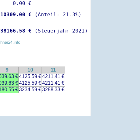
    0.00 €

-
10309.00 €
 
38166.58 €
 (Steuerjahr 2021)
chner24.info
9
10
11
039.63 €
4125.59 €
4211.41 €
039.63 €
4125.59 €
4211.41 €
180.55 €
3234.59 €
3288.33 €