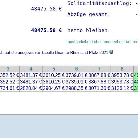
Solidaritätszuschlag: -
Abzüge gesamt:        
           
48475.58 €
netto bleiben:        
ausführlicher Lohnsteuerrechner auf re
ich auf die ausgewählte Tabelle Beamte Rheinland-Pfalz 2021
3
4
5
6
7
8
352.52 €
3481.37 €
3610.25 €
3739.01 €
3867.88 €
3953.78 €
4
352.52 €
3481.37 €
3610.25 €
3739.01 €
3867.88 €
3953.78 €
4
734.61 €
2820.04 €
2904.67 €
2988.35 €
3071.30 €
3126.12 €
3