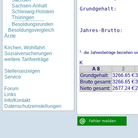
Sachsen-Anhalt
Schleswig-Holstein
Thüringen
Besoldungsrunden
Jahres-Brutto:    
Besoldungsvergleich
Ärzte
Kirchen, Wohlfahrt
1
: die Jahresbeträge beziehen s
Sozialversicherungen
weitere Tarifverträge
K
A 8
2
..
..
Stellenanzeigen
Grundgehalt:
3266.65 €
3
Service
Brutto gesamt:
3266.65 €
3
Netto gesamt:
2677.24 €
2
Forum
Links
Info/Kontakt
Datenschutzeinstellungen