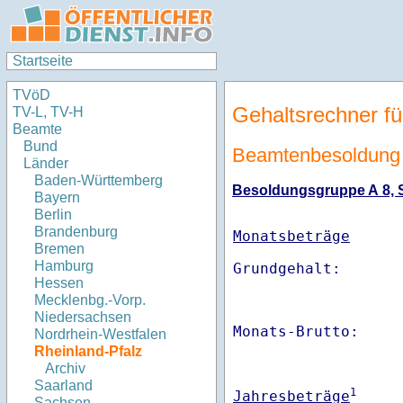
Startseite
TVöD
Gehaltsrechner fü
TV-L, TV-H
Beamte
Bund
Beamtenbesoldung 
Länder
Baden-Württemberg
Besoldungsgruppe A 8, St
Bayern
Berlin
Brandenburg
Monatsbeträge
Bremen
Hamburg
Hessen
Mecklenbg.-Vorp.
Niedersachsen
Monats-Brutto:    
Nordrhein-Westfalen
Rheinland-Pfalz
Archiv
Saarland
1
Jahresbeträge
Sachsen