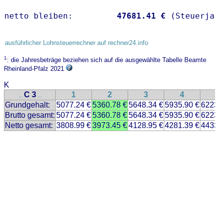
netto bleiben:         
47681.41 €
 (Steuerja
ausführlicher Lohnsteuerrechner auf rechner24.info
1
: die Jahresbeträge beziehen sich auf die ausgewählte Tabelle Beamte
Rheinland-Pfalz 2021
K
C 3
1
2
3
4
..
..
Grundgehalt:
5077.24 €
5360.78 €
5648.34 €
5935.90 €
6223
Brutto gesamt:
5077.24 €
5360.78 €
5648.34 €
5935.90 €
6223
Netto gesamt:
3808.99 €
3973.45 €
4128.95 €
4281.39 €
4433