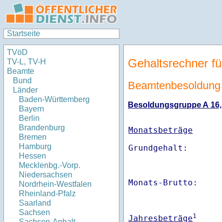
Startseite
TVöD
Gehaltsrechner fü
TV-L, TV-H
Beamte
Bund
Beamtenbesoldung 
Länder
Baden-Württemberg
Besoldungsgruppe A 16, S
Bayern
Berlin
Brandenburg
Monatsbeträge
Bremen
Hamburg
Hessen
Mecklenbg.-Vorp.
Niedersachsen
Monats-Brutto:    
Nordrhein-Westfalen
Rheinland-Pfalz
Saarland
Sachsen
1
Jahresbeträge
Sachsen-Anhalt