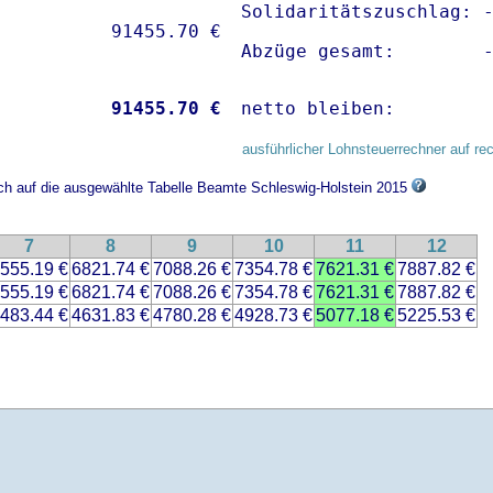
Solidaritätszuschlag: -
Abzüge gesamt:        
           
91455.70 €
netto bleiben:        
ausführlicher Lohnsteuerrechner auf re
ich auf die ausgewählte Tabelle Beamte Schleswig-Holstein 2015
7
8
9
10
11
12
555.19 €
6821.74 €
7088.26 €
7354.78 €
7621.31 €
7887.82 €
555.19 €
6821.74 €
7088.26 €
7354.78 €
7621.31 €
7887.82 €
483.44 €
4631.83 €
4780.28 €
4928.73 €
5077.18 €
5225.53 €