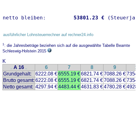
netto bleiben:         
53801.23 €
 (Steuerja
ausführlicher Lohnsteuerrechner auf rechner24.info
1
: die Jahresbeträge beziehen sich auf die ausgewählte Tabelle Beamte
Schleswig-Holstein 2015
K
A 16
6
7
8
9
1
..
..
Grundgehalt:
6222.08 €
6555.19 €
6821.74 €
7088.26 €
7354
Brutto gesamt:
6222.08 €
6555.19 €
6821.74 €
7088.26 €
7354
Netto gesamt:
4297.94 €
4483.44 €
4631.83 €
4780.28 €
4928