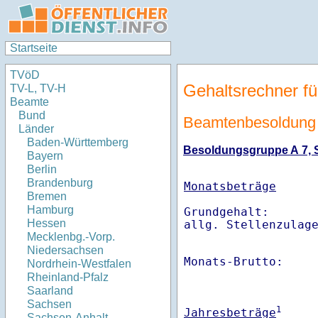
Startseite
TVöD
Gehaltsrechner fü
TV-L, TV-H
Beamte
Bund
Beamtenbesoldung 
Länder
Baden-Württemberg
Besoldungsgruppe A 7, St
Bayern
Berlin
Brandenburg
Monatsbeträge
Bremen
Hamburg
Grundgehalt:       
Hessen
Mecklenbg.-Vorp.
Niedersachsen
Monats-Brutto:    
Nordrhein-Westfalen
Rheinland-Pfalz
Saarland
Sachsen
1
Jahresbeträge
Sachsen-Anhalt