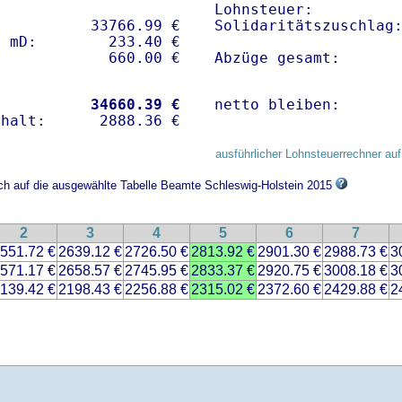
Lohnsteuer:          
          33766.99 € 

Solidaritätszuschlag:
 mD:        233.40 €

Abzüge gesamt:      
           
34660.39 €
netto bleiben:      
ausführlicher Lohnsteuerrechner auf
ich auf die ausgewählte Tabelle Beamte Schleswig-Holstein 2015
2
3
4
5
6
7
551.72 €
2639.12 €
2726.50 €
2813.92 €
2901.30 €
2988.73 €
3
571.17 €
2658.57 €
2745.95 €
2833.37 €
2920.75 €
3008.18 €
3
139.42 €
2198.43 €
2256.88 €
2315.02 €
2372.60 €
2429.88 €
2