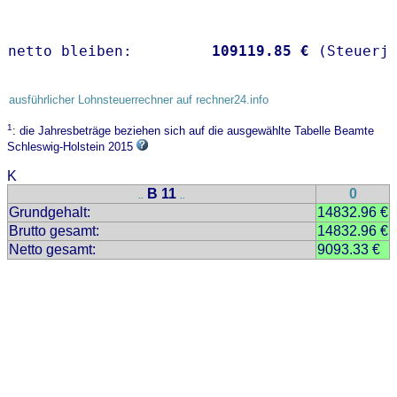
netto bleiben:         
109119.85 €
 (Steuerj
ausführlicher Lohnsteuerrechner auf rechner24.info
1
: die Jahresbeträge beziehen sich auf die ausgewählte Tabelle Beamte
Schleswig-Holstein 2015
K
B 11
0
..
..
Grundgehalt:
14832.96 €
Brutto gesamt:
14832.96 €
Netto gesamt:
9093.33 €