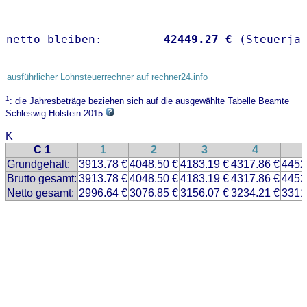
netto bleiben:         
42449.27 €
 (Steuerja
ausführlicher Lohnsteuerrechner auf rechner24.info
1
: die Jahresbeträge beziehen sich auf die ausgewählte Tabelle Beamte
Schleswig-Holstein 2015
K
C 1
1
2
3
4
..
..
Grundgehalt:
3913.78 €
4048.50 €
4183.19 €
4317.86 €
4452
Brutto gesamt:
3913.78 €
4048.50 €
4183.19 €
4317.86 €
4452
Netto gesamt:
2996.64 €
3076.85 €
3156.07 €
3234.21 €
3311