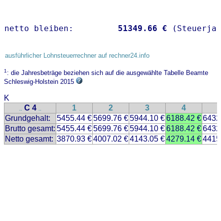
netto bleiben:         
51349.66 €
 (Steuerja
ausführlicher Lohnsteuerrechner auf rechner24.info
1
: die Jahresbeträge beziehen sich auf die ausgewählte Tabelle Beamte
Schleswig-Holstein 2015
K
C 4
1
2
3
4
..
..
Grundgehalt:
5455.44 €
5699.76 €
5944.10 €
6188.42 €
6432
Brutto gesamt:
5455.44 €
5699.76 €
5944.10 €
6188.42 €
6432
Netto gesamt:
3870.93 €
4007.02 €
4143.05 €
4279.14 €
4415