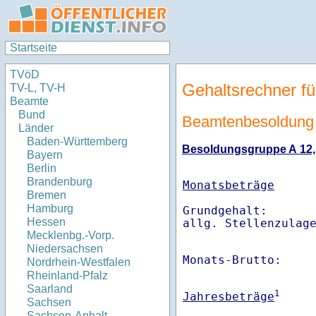
Startseite
TVöD
Gehaltsrechner fü
TV-L, TV-H
Beamte
Bund
Beamtenbesoldung 
Länder
Baden-Württemberg
Besoldungsgruppe A 12, S
Bayern
Berlin
Brandenburg
Monatsbeträge
Bremen
Hamburg
Grundgehalt:       
Hessen
Mecklenbg.-Vorp.
Niedersachsen
Monats-Brutto:    
Nordrhein-Westfalen
Rheinland-Pfalz
Saarland
1
Jahresbeträge
Sachsen
Sachsen-Anhalt