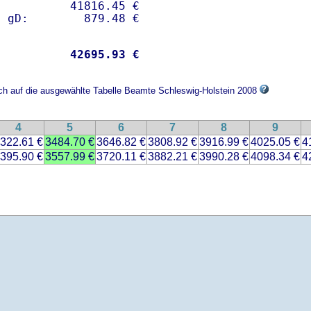
          41816.45 € 

           
42695.93 €
ich auf die ausgewählte Tabelle Beamte Schleswig-Holstein 2008
4
5
6
7
8
9
322.61 €
3484.70 €
3646.82 €
3808.92 €
3916.99 €
4025.05 €
4
395.90 €
3557.99 €
3720.11 €
3882.21 €
3990.28 €
4098.34 €
4