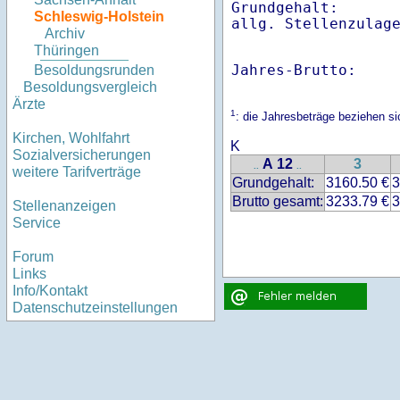
Grundgehalt:       
Schleswig-Holstein
Archiv
Thüringen
Jahres-Brutto:    
Besoldungsrunden
Besoldungsvergleich
Ärzte
1
: die Jahresbeträge beziehen s
Kirchen, Wohlfahrt
K
Sozialversicherungen
A 12
3
..
..
weitere Tarifverträge
Grundgehalt:
3160.50 €
3
Brutto gesamt:
3233.79 €
3
Stellenanzeigen
Service
Forum
Links
Info/Kontakt
Datenschutzeinstellungen